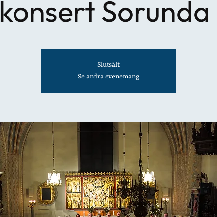
konsert Sorunda
Slutsålt
Se andra evenemang